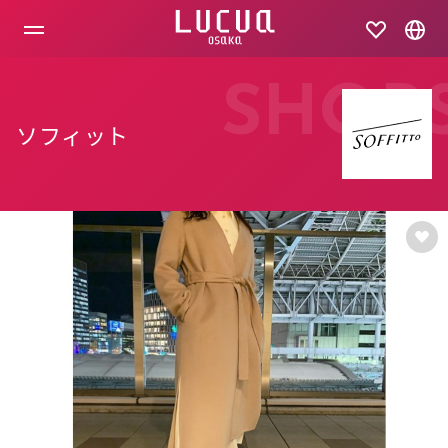
コ
ン
テ
ン
ツ
SHOP
へ
ス
ソフィット
キ
ッ
プ