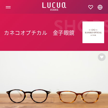
コ
ン
テ
ン
ツ
SHOP
へ
ス
カネコオプチカル 金子眼鏡
キ
ッ
プ