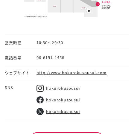
営業時間
10:30～20:30
電話番号
06-6151-1456
ウェブサイト
http://www.hokurokusousui.com
SNS
hokurokusousui
hokurokusousui
hokurokusousui