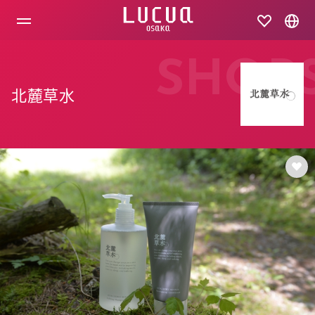
コ
ン
テ
ン
ツ
SHOP
へ
ス
北麓草水
キ
ッ
プ