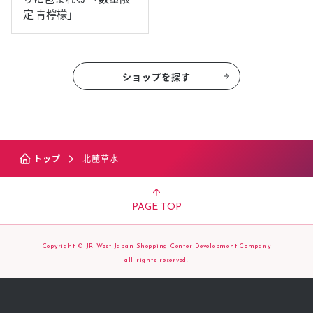
定 青檸檬」
ショップを探す
トップ
北麓草水
PAGE TOP
Copyright © JR West Japan Shopping Center Development Company
all rights reserved.