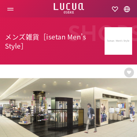
コ
ン
テ
ン
ツ
SHOP
へ
メンズ雑貨［isetan Men’s
ス
キ
Style］
ッ
プ