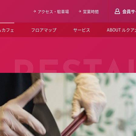
会員サ
アクセス・駐車場
営業時間
＆カフェ
フロアマップ
サービス
ABOUT ルク
LUCUAメンバ
会員登録はこち
RESTA
ルクア大阪について
よくあるご質問
お知らせ
SNSアカウント一覧
LUCUAブライダルクラブ
ルクア大阪イベントホー