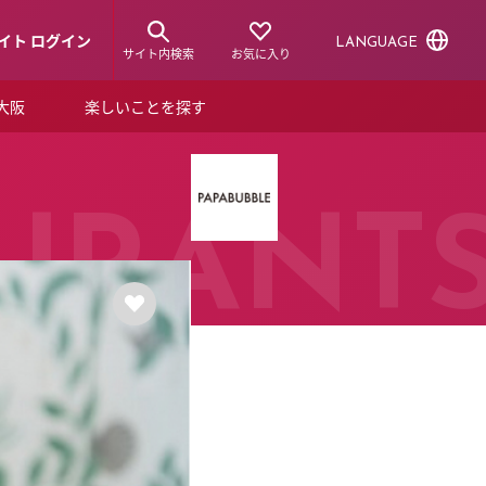
イト ログイン
LANGUAGE
サイト内検索
お気に入り
ア大阪
楽しいことを探す
トピックス
ーズカード
らから！
ショップニュース
URANT
ルクアスタイル
特集
デジタルブック
ル