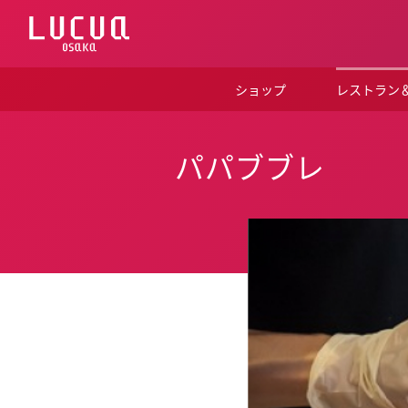
コ
ン
テ
ン
ツ
ショップ
レストラン
へ
ス
キ
ッ
パパブブレ
プ