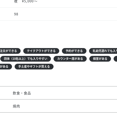
夜
¥5,000〜
98
注文ができる
テイクアウトができる
予約ができる
乳幼児連れでも入
団体（10名以上）でも入りやすい
カウンター席がある
個室がある
がある
手土産やギフトが買える
飲食・食品
焼肉