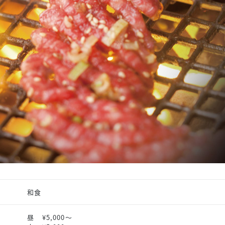
スタッフ募集（長期で働
スタッフ募集（スポット
方）
和食
昼
¥5,000〜