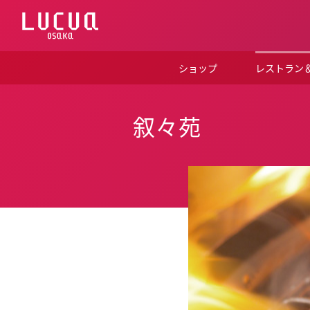
コ
ン
テ
ン
ツ
ショップ
レストラン
へ
ス
キ
ッ
叙々苑
プ