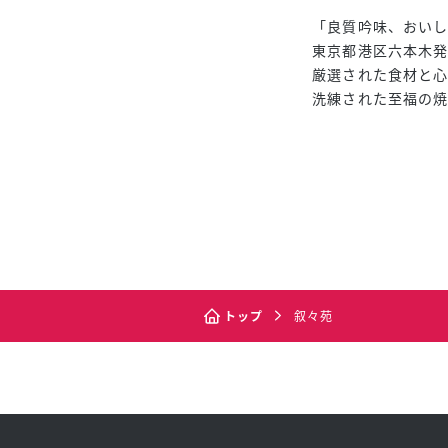
「良質吟味、おい
東京都港区六本木
厳選された食材と
洗練された至福の
トップ
叙々苑