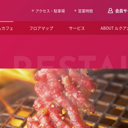
会員サ
アクセス・駐車場
営業時間
＆カフェ
フロアマップ
サービス
ABOUT ルク
LUCUAメンバ
会員登録はこち
RESTA
ルクア大阪について
よくあるご質問
お知らせ
SNSアカウント一覧
LUCUAブライダルクラブ
ルクア大阪イベントホー