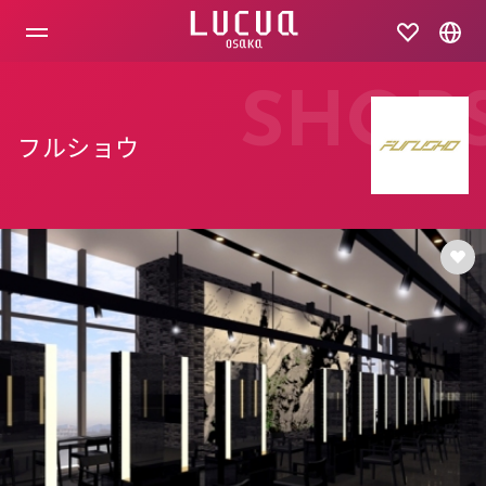
コ
ン
テ
ン
ツ
SHOP
へ
ス
フルショウ
キ
ッ
プ