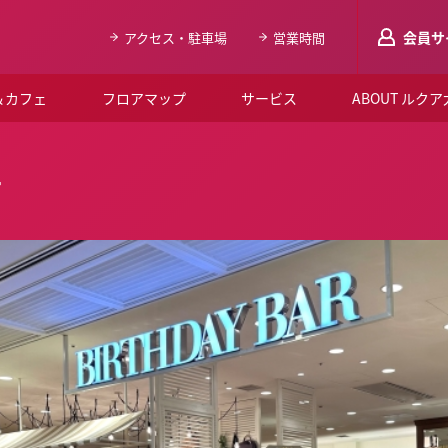
会員サ
アクセス・駐車場
営業時間
＆カフェ
フロアマップ
サービス
ABOUT ルク
LUCUAメンバ
ー
会員登録はこち
ルクア大阪について
よくあるご質問
お知らせ
SNSアカウント一覧
LUCUAブライダルクラブ
ルクア大阪イベントホー