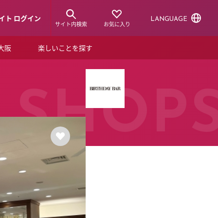
イト ログイン
LANGUAGE
サイト内検索
お気に入り
ア大阪
楽しいことを探す
トピックス
ーズカード
らから！
ショップニュース
SHOP
ルクアスタイル
特集
デジタルブック
ル