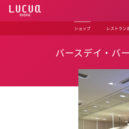
コ
ン
テ
ン
ツ
ショップ
レストラン
へ
ス
キ
ッ
バースデイ・バ
プ