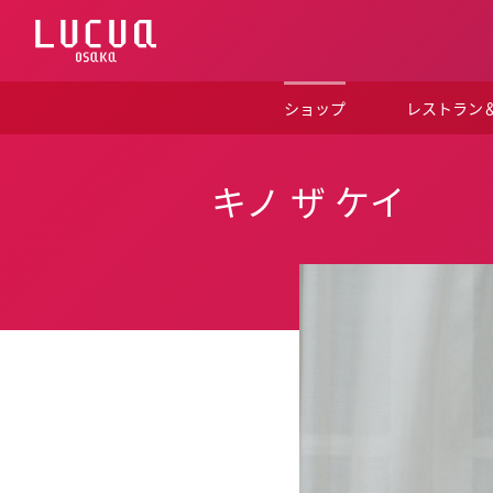
コ
ン
テ
ン
ツ
ショップ
レストラン
へ
ス
キ
ッ
キノ ザ ケイ
プ