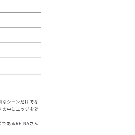
別なシーンだけでな
ドの中にエッジを効
あるREiNAさん