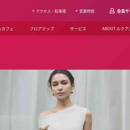
会員サ
アクセス・駐車場
営業時間
＆カフェ
フロアマップ
サービス
ABOUT ルク
LUCUAメンバ
会員登録はこち
ルクア大阪について
よくあるご質問
お知らせ
SNSアカウント一覧
LUCUAブライダルクラブ
ルクア大阪イベントホー