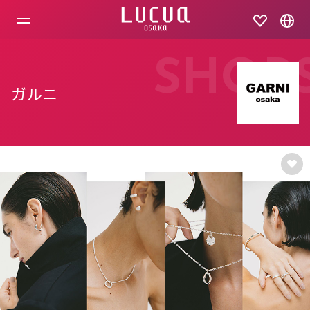
コ
ン
テ
ン
ツ
SHOP
へ
ス
ガルニ
キ
ッ
プ