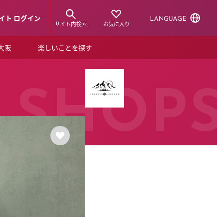
イト ログイン
LANGUAGE
サイト内検索
お気に入り
ア大阪
楽しいことを探す
トピックス
ーズカード
らから！
ショップニュース
SHOP
ルクアスタイル
特集
デジタルブック
ル