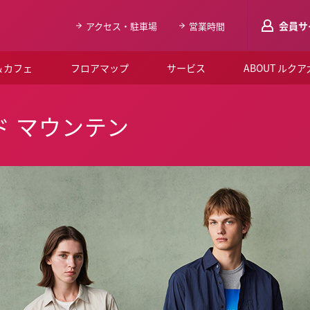
会員サ
アクセス・駐車場
営業時間
＆カフェ
フロアマップ
サービス
ABOUT ルク
LUCUAメンバ
ド マウンテン
会員登録はこち
ルクア大阪について
よくあるご質問
お知らせ
SNSアカウント一覧
LUCUAブライダルクラブ
ルクア大阪イベントホー