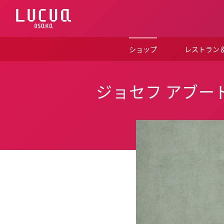
コ
ン
テ
ン
ツ
ショップ
レストラン
へ
ス
キ
ッ
ジョセフ アブー
プ