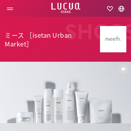
コ
ン
テ
ン
ツ
SHOP
へ
ミース ［isetan Urban
ス
キ
Market］
ッ
プ