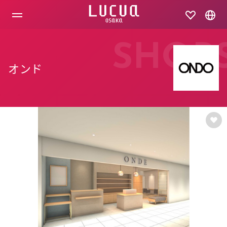
コ
ン
テ
ン
ツ
SHOP
へ
ス
オンド
キ
ッ
プ