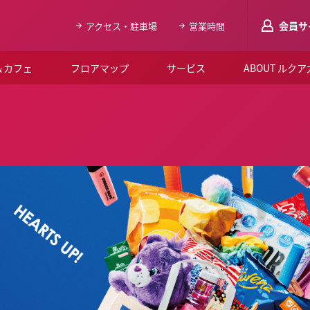
会員サ
アクセス・駐車場
営業時間
＆カフェ
フロアマップ
サービス
ABOUT ルク
LUCUAメンバ
会員登録はこち
ルクア大阪について
よくあるご質問
お知らせ
SNSアカウント一覧
LUCUAブライダルクラブ
ルクア大阪イベントホー