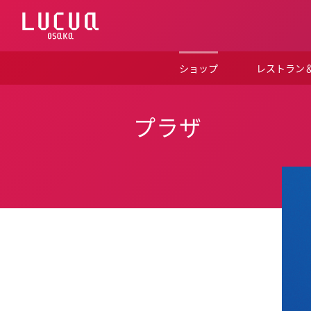
コ
ン
テ
ン
ツ
ショップ
レストラン
へ
ス
キ
ッ
プラザ
プ