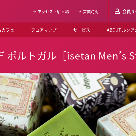
会員サ
アクセス・駐車場
営業時間
＆カフェ
フロアマップ
サービス
ABOUT ルク
LUCUAメンバ
ルトガル［isetan Men’s St
会員登録はこち
ルクア大阪について
よくあるご質問
お知らせ
SNSアカウント一覧
LUCUAブライダルクラブ
ルクア大阪イベントホー