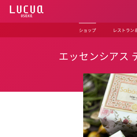
コ
ン
テ
ン
ツ
ショップ
レストラン
へ
ス
キ
ッ
エッセンシアス デ ポ
プ