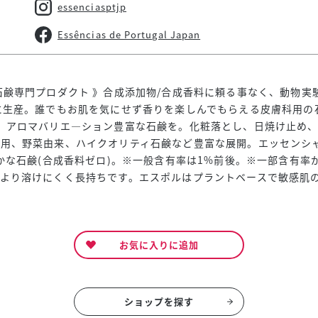
essenciasptjp
Essências de Portugal Japan
石鹸専門プロダクト 》合成添加物/合成香料に頼る事なく、動物実
に生産。誰でもお肌を気にせず香りを楽しんでもらえる皮膚科用の
、アロマバリエ―ション豊富な石鹸を。化粧落とし、日焼け止め
用、野菜由来、ハイクオリティ石鹸など豊富な展開。エッセンシャ
豊かな石鹸(合成香料ゼロ)。※一般含有率は1%前後。※一部含有率が
より溶けにくく長持ちです。エスポルはプラントベースで敏感肌
お気に入りに追加
ショップを探す