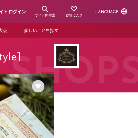
イト ログイン
LANGUAGE
サイト内検索
お気に入り
ア大阪
楽しいことを探す
トピックス
ーズカード
yle］
らから！
ショップニュース
SHOP
ルクアスタイル
特集
デジタルブック
ル