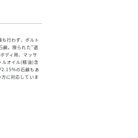
験も行わず、ポルト
石鹸。限られた”選
、ボディ用、マッサ
ルオイル(精油)含
2.15%の石鹸もあ
の方に対応していま