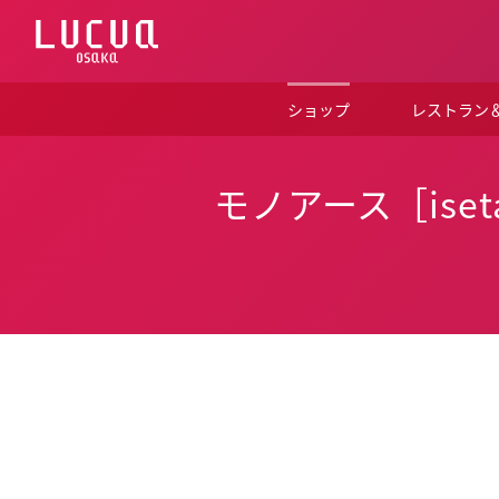
コ
ン
テ
ン
ツ
ショップ
レストラン
へ
ス
キ
ッ
モノアース［isetan
プ