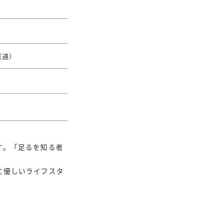
直通）
す。「足るを知る者
に優しいライフスタ