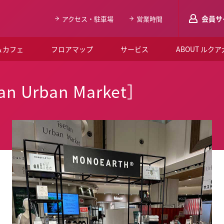
会員サ
アクセス・駐車場
営業時間
＆カフェ
フロアマップ
サービス
ABOUT ルク
LUCUAメンバ
 Urban Market］
会員登録はこち
ルクア大阪について
よくあるご質問
お知らせ
SNSアカウント一覧
LUCUAブライダルクラブ
ルクア大阪イベントホー