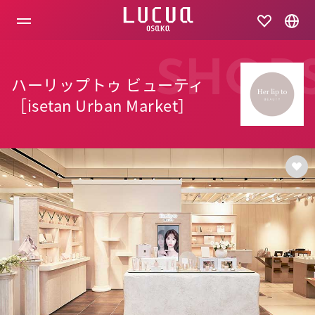
コ
ン
テ
ン
ツ
SHOP
へ
ハーリップトゥ ビューティ
ス
キ
［isetan Urban Market］
ッ
プ