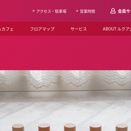
会員サ
アクセス・駐車場
営業時間
＆カフェ
フロアマップ
サービス
ABOUT ルク
LUCUAメンバ
会員登録はこち
ルクア大阪について
よくあるご質問
お知らせ
SNSアカウント一覧
LUCUAブライダルクラブ
ルクア大阪イベントホー