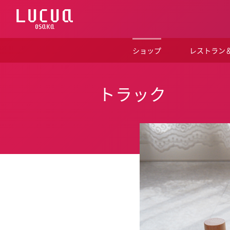
コ
ン
テ
ン
ツ
ショップ
レストラン
へ
ス
キ
ッ
トラック
プ