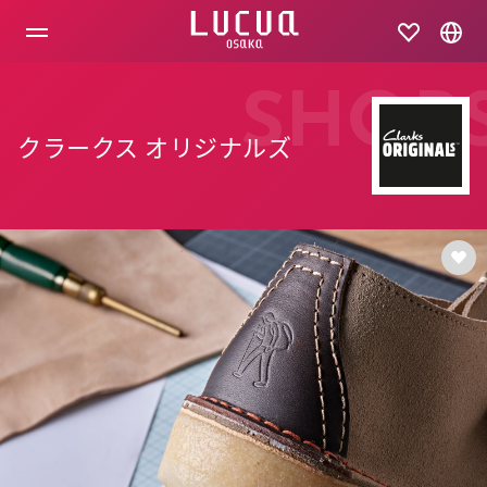
コ
ン
テ
ン
ツ
SHOP
へ
ス
クラークス オリジナルズ
キ
ッ
プ