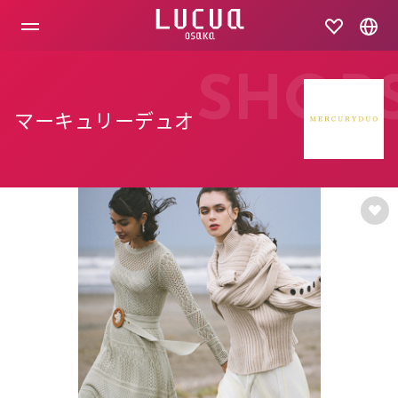
コ
ン
テ
ン
ツ
SHOP
へ
ス
マーキュリーデュオ
キ
ッ
プ