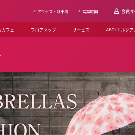
会員サ
アクセス・駐車場
営業時間
＆カフェ
フロアマップ
サービス
ABOUT ルク
LUCUAメンバ
ー
会員登録はこち
ルクア大阪について
よくあるご質問
お知らせ
SNSアカウント一覧
LUCUAブライダルクラブ
ルクア大阪イベントホー