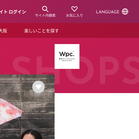
イト ログイン
LANGUAGE
サイト内検索
お気に入り
ア大阪
楽しいことを探す
トピックス
ーズカード
らから！
ショップニュース
SHOP
ルクアスタイル
特集
デジタルブック
ル