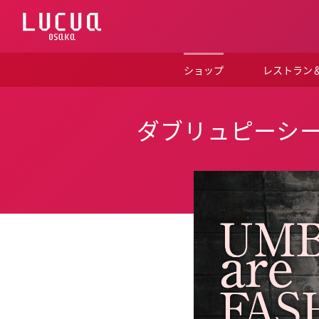
コ
ン
テ
ン
ツ
ショップ
レストラン
へ
ス
キ
ッ
ダブリュピーシ
プ