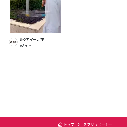
ルクア イーレ 7F
Ｗｐｃ．
トップ
ダブリュピーシー