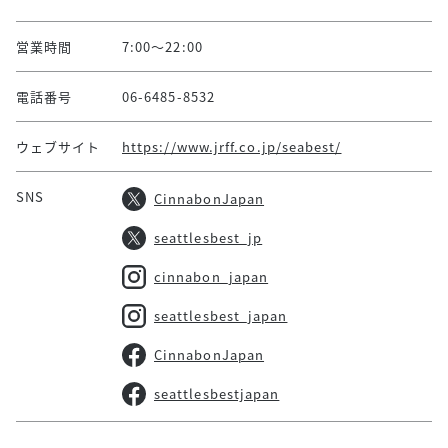
営業時間
7:00～22:00
電話番号
06-6485-8532
ウェブサイト
https://www.jrff.co.jp/seabest/
SNS
CinnabonJapan
seattlesbest_jp
cinnabon_japan
seattlesbest_japan
CinnabonJapan
seattlesbestjapan