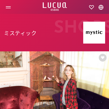
コ
ン
テ
ン
ツ
SHOP
へ
ス
ミスティック
キ
ッ
プ