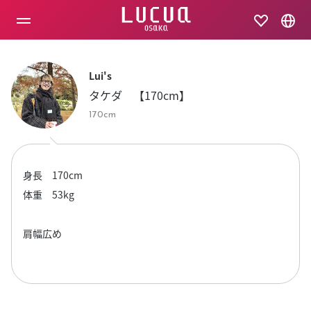
コ
ン
テ
ン
ツ
へ
Lui's
ス
タケダ 【170cm】
キ
ッ
170cm
プ
身長 170cm
体重 53kg
肩幅広め