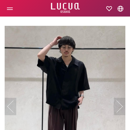
コ
ン
テ
ン
ツ
へ
ス
キ
ッ
プ