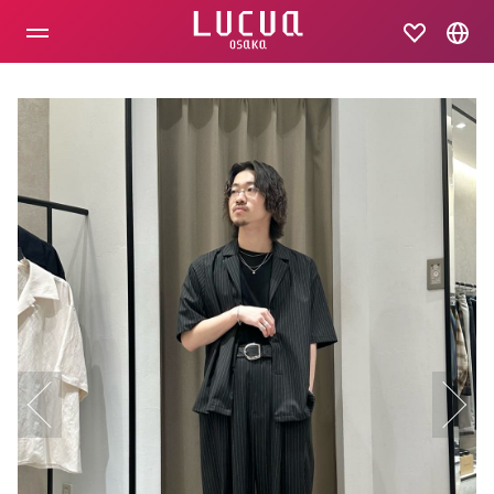
コ
ン
テ
ン
ツ
へ
ス
キ
ッ
プ