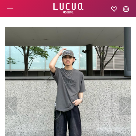
コ
ン
テ
ン
ツ
へ
ス
キ
ッ
プ