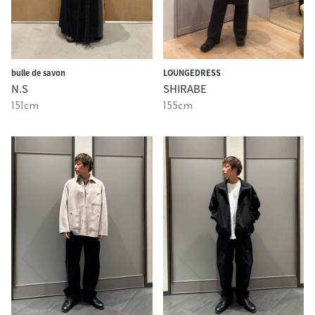
bulle de savon
LOUNGEDRESS
N.S
SHIRABE
151cm
155cm