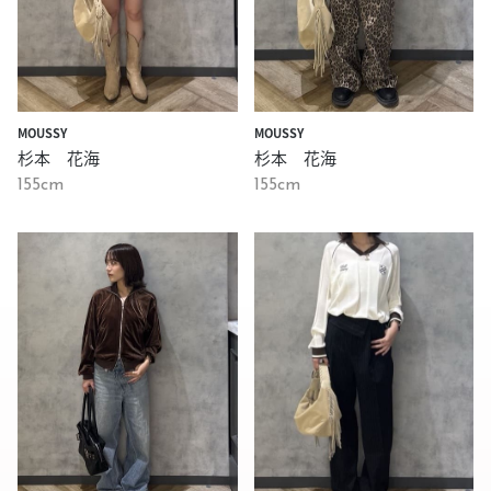
MOUSSY
MOUSSY
杉本 花海
杉本 花海
155cm
155cm