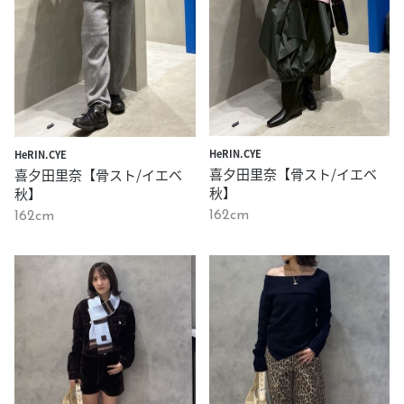
HeRIN.CYE
HeRIN.CYE
喜夕田里奈【骨スト/イエベ
喜夕田里奈【骨スト/イエベ
秋】
秋】
162cm
162cm