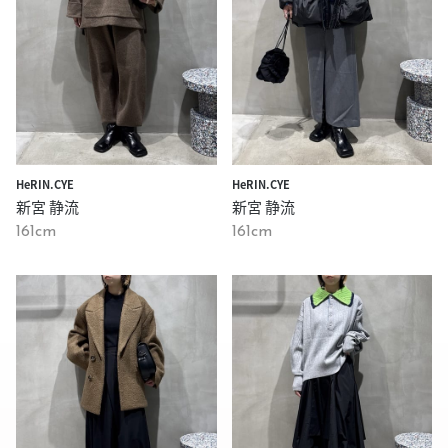
HeRIN.CYE
HeRIN.CYE
新宮 静流
新宮 静流
161cm
161cm