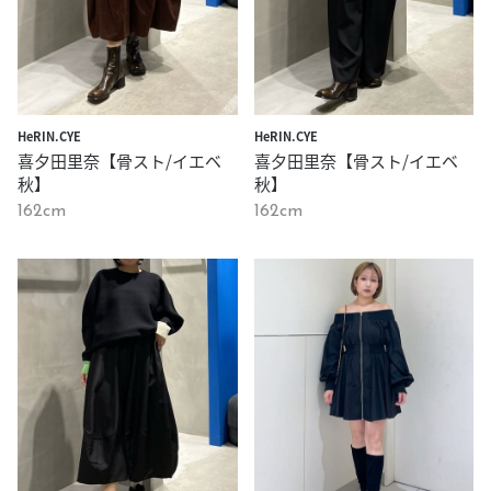
HeRIN.CYE
HeRIN.CYE
喜夕田里奈【骨スト/イエベ
喜夕田里奈【骨スト/イエベ
秋】
秋】
162cm
162cm