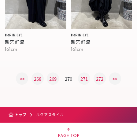
HeRIN.CYE
HeRIN.CYE
新宮 静流
新宮 静流
161cm
161cm
<<
268
269
270
271
272
>>
トップ
ルクアスタイル
PAGE TOP