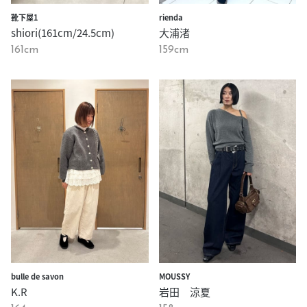
rienda
靴下屋1
大浦渚
shiori(161cm/24.5cm)
159cm
161cm
bulle de savon
MOUSSY
K.R
岩田 涼夏