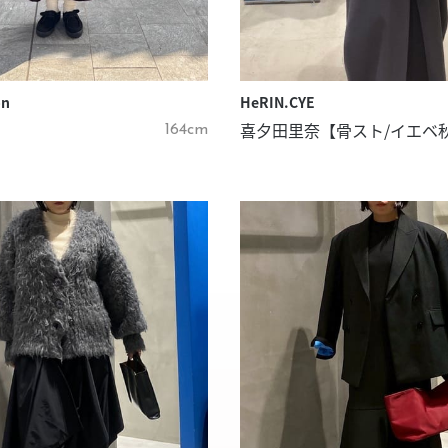
on
HeRIN.CYE
喜夕田里奈【骨スト/イエベ
164cm