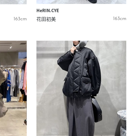
HeRIN.CYE
花田初美
163cm
163cm