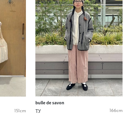
きたい方）
で働きたい
bulle de savon
T.Y
166cm
151cm