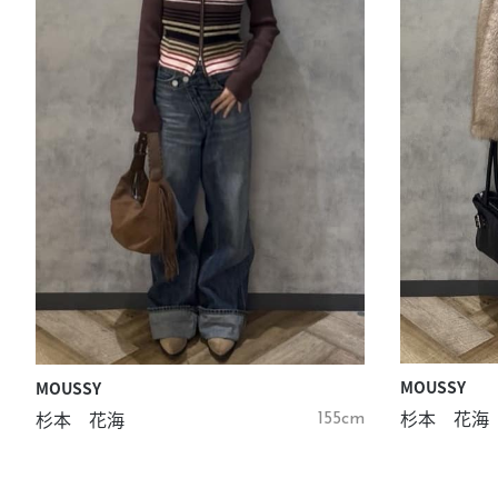
MOUSSY
MOUSSY
杉本 花海
杉本 花海
155cm