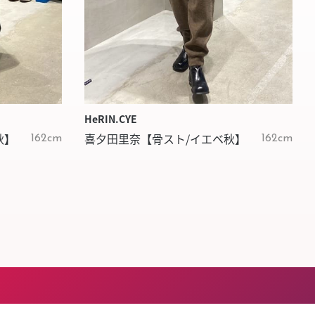
HeRIN.CYE
秋】
喜夕田里奈【骨スト/イエベ秋】
162cm
162cm