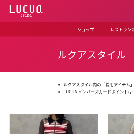
コ
ン
テ
ン
ツ
ショップ
レストラン
へ
ス
キ
ッ
ルクアスタイル
プ
ルクアスタイル内の「着用アイテム
LUCUA メンバーズカードポイント