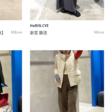
HeRIN.CYE
秋】
新宮 静流
162cm
161cm