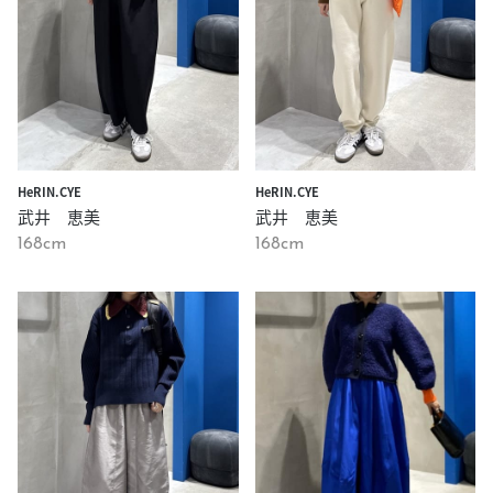
HeRIN.CYE
HeRIN.CYE
武井 恵美
武井 恵美
168cm
168cm