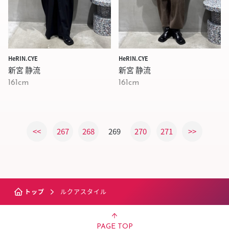
HeRIN.CYE
HeRIN.CYE
新宮 静流
新宮 静流
161cm
161cm
<<
267
268
269
270
271
>>
トップ
ルクアスタイル
PAGE TOP