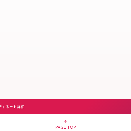
スタッフ募集（長期で働
スタッフ募集（スポット
方）
ディネート詳細
PAGE TOP