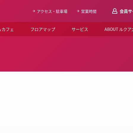
会員サ
アクセス・駐車場
営業時間
＆カフェ
フロアマップ
サービス
ABOUT ルク
LUCUAメンバ
会員登録はこち
ルクア大阪について
よくあるご質問
お知らせ
SNSアカウント一覧
LUCUAブライダルクラブ
ルクア大阪イベントホー