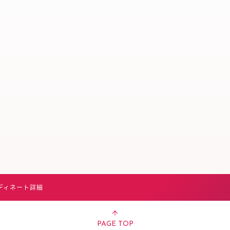
スタッフ募集（長期で働
スタッフ募集（スポット
方）
ディネート詳細
PAGE TOP