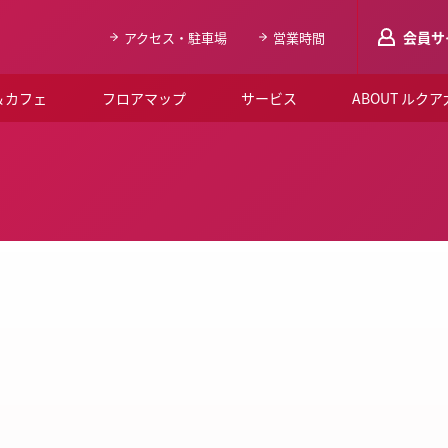
会員サ
アクセス・駐車場
営業時間
＆カフェ
フロアマップ
サービス
ABOUT ルク
LUCUAメンバ
会員登録はこち
ルクア大阪について
よくあるご質問
お知らせ
SNSアカウント一覧
LUCUAブライダルクラブ
ルクア大阪イベントホー