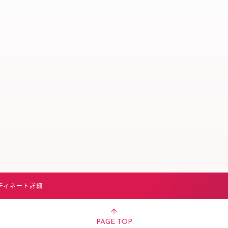
スタッフ募集（長期で働
スタッフ募集（スポット
方）
ディネート詳細
PAGE TOP