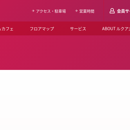
会員サ
アクセス・駐車場
営業時間
＆カフェ
フロアマップ
サービス
ABOUT ルク
LUCUAメンバ
会員登録はこち
ルクア大阪について
よくあるご質問
お知らせ
SNSアカウント一覧
LUCUAブライダルクラブ
ルクア大阪イベントホー