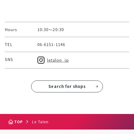
Hours
10:30～20:30
TEL
06-6151-1146
SNS
letalon_jp
Search for shops
TOP
Le Talon