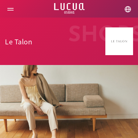
コ
ン
テ
ン
ツ
SHOP
へ
ス
Le Talon
キ
ッ
プ