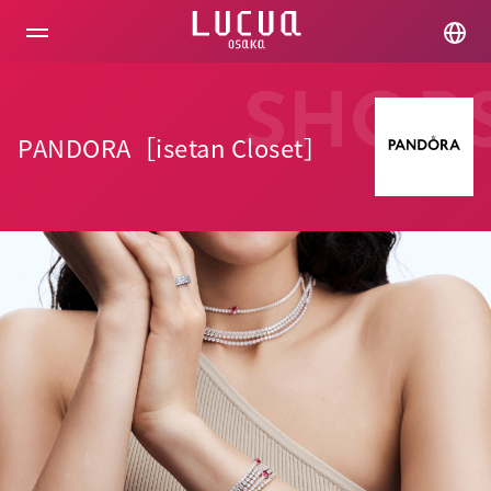
コ
ン
テ
ン
ツ
SHOP
へ
ス
PANDORA［isetan Closet］
キ
ッ
プ