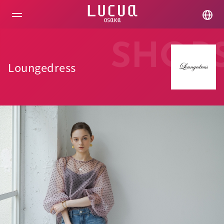
コ
ン
テ
ン
ツ
SHOP
へ
ス
Loungedress
キ
ッ
プ