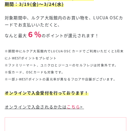
期間：3/19(金)～3/24(水)
対象期間中、ルクア大阪館内のお買い物を、LUCUA OSCカ
ードでお支払いいただくと、
６％
なんと最大
のポイントが還元されます！
※期間中にルクア大阪館内でLUCUA OSC カードでご利用いただくと3月末
にJ-WESTポイントをプレゼント
※ファミリーマート、ユニクロとジーユーのセルフレジは対象外です。
※仮カード、OSCカードも対象です。
※一部J-WESTポイントの還元率が異なるフロアや店舗がございます。
オンラインで入会受付を行っております！
オンラインで入会されるかたは
こちら
>