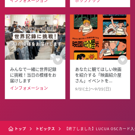
インフォメーション
ポップアップ
みんなで⼀緒に世界記録
あなたに観てほしい映画
に挑戦！当日の模様をお
を紹介する「映画紹介屋
届けします
さん」イベントを...
インフォメーション
9/21(土)〜9/22(日)
トップ
トピックス
【終了しました】LUCUA OSCカード