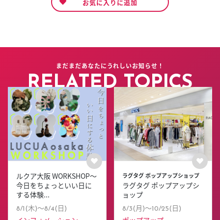
お気に入りに追加
まだまだあなたにうれしいお知らせ！
RELATED TOPICS
ルクア大阪 WORKSHOP～
ラグタグ ポップアップショップ
今日をちょっといい日に
ラグタグ ポップアップシ
する体験...
ョップ
8/1(木)〜8/4(日)
8/3(月)〜10/25(日)