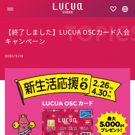
コ
ン
テ
ン
ツ
TOPIC
【終了しました】LUCUA OSCカード入会
へ
ス
キャンペーン
キ
ッ
プ
2021/2/19