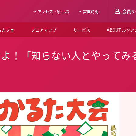
会員サ
アクセス・駐車場
営業時間
＆カフェ
フロアマップ
サービス
ABOUT ルク
LUCUAメンバ
せよ！「知らない人とやってみ
会員登録はこち
ルクア大阪について
よくあるご質問
お知らせ
SNSアカウント一覧
LUCUAブライダルクラブ
ルクア大阪イベントホー