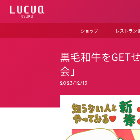
コ
ン
テ
ン
ツ
ショップ
レストラン
へ
ス
キ
ッ
黒毛和牛をGET
プ
会」
2023/12/13