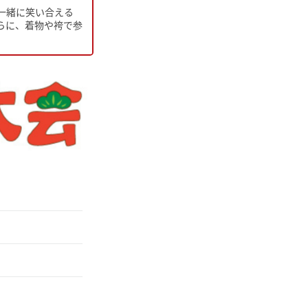
一緒に笑い合える
らに、着物や袴で参
0