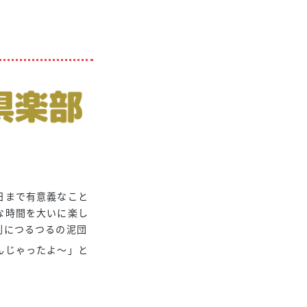
日まで有意義なこと
な時間を大いに楽し
剣につるつるの泥団
んじゃったよ～」と