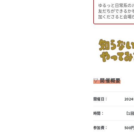
ゆるっと日常系の
友だちができるか
加くださると会場
▽ 開催概要
開催日：
202
時間：
【1回
参加費：
500