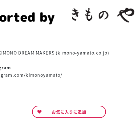
NO DREAM MAKERS (kimono-yamato.co.jp)
gram
tagram.com/kimonoyamato/
お気に入りに追加