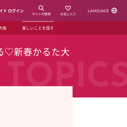
イト ログイン
LANGUAGE
サイト内検索
お気に入り
ア大阪
楽しいことを探す
トピックス
ーズカード
る♡新春かるた大
らから！
ショップニュース
ルクアスタイル
TOPIC
特集
デジタルブック
ル