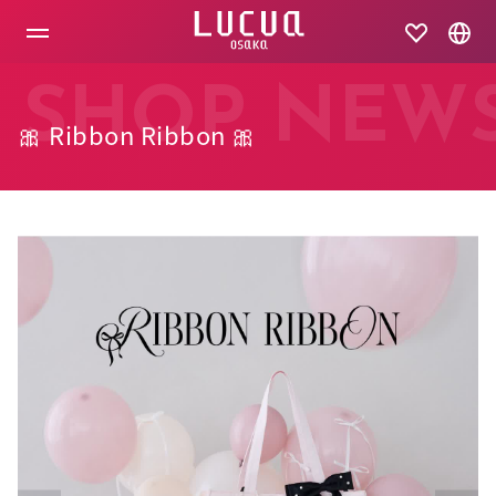
コ
ン
テ
ン
ツ
SHOP NEW
へ
🎀 Ribbon Ribbon 🎀
ス
キ
ッ
プ