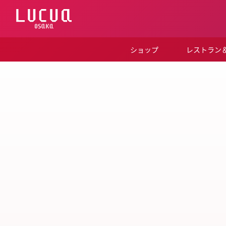
コ
ン
テ
ン
ツ
ショップ
レストラン
へ
ス
キ
ッ
プ