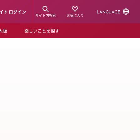
イト ログイン
LANGUAGE
サイト内検索
お気に入り
ア大阪
楽しいことを探す
トピックス
ーズカード
P NEW
らから！
ショップニュース
ルクアスタイル
特集
デジタルブック
ル