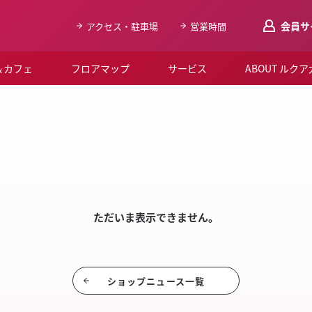
会員サ
アクセス・駐車場
営業時間
＆カフェ
フロアマップ
サービス
ABOUT ルク
LUCUAメンバ
SHO
会員登録はこち
ルクア大阪について
よくあるご質問
お知らせ
ただいま表示できません。
SNSアカウント一覧
LUCUAブライダルクラブ
ショップニュース⼀覧
ルクア大阪イベントホー