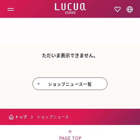
コ
ン
テ
ン
ツ
SHOP NEW
へ
ス
キ
ッ
ただいま表示できません。
プ
ショップニュース⼀覧
トップ
ショップニュース
PAGE TOP