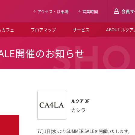
会員サ
アクセス・駐車場
営業時間
＆カフェ
フロアマップ
サービス
ABOUT ルク
LUCUAメンバ
SHO
R SALE開催のお知らせ
会員登録はこち
ルクア大阪について
よくあるご質問
お知らせ
ルクア 3F
SNSアカウント一覧
カシラ
LUCUAブライダルクラブ
ルクア大阪イベントホー
7月1日(水)よりSUMMER SALEを開催いたします。