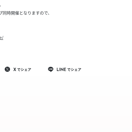
きたい方）
F。
ップ同時開催となりますので、
で働きたい
e/
でシェア
でシェア
X
LINE