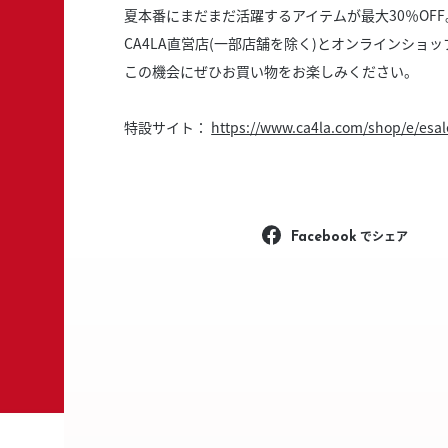
スタッフ募集（長期で働
夏本番にまだまだ活躍するアイテムが最大30％OF
CA4LA直営店(一部店舗を除く)とオンラインショ
スタッフ募集（スポット
方）
この機会にぜひお買い物をお楽しみください。
特設サイト：
https://www.ca4la.com/shop/e/esal
でシェア
Facebook