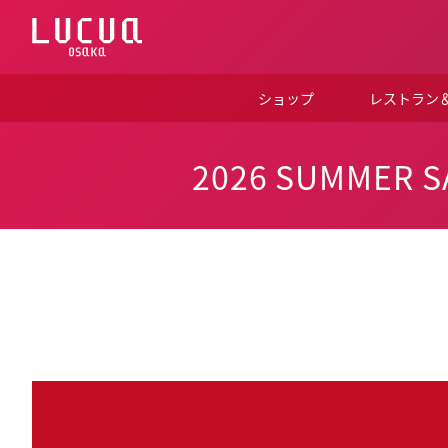
コ
ン
テ
ン
ツ
ショップ
レストラン
へ
ス
キ
ッ
2026 SUMME
プ