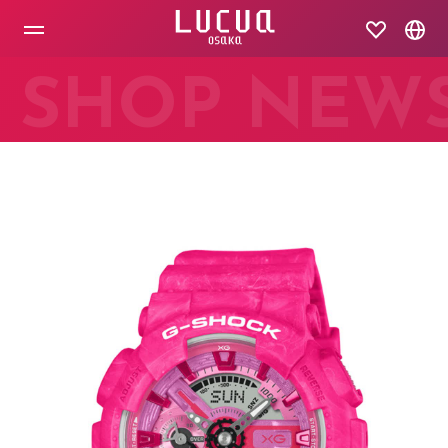
コ
ン
テ
ン
ツ
SHOP NEW
へ
ス
キ
ッ
プ