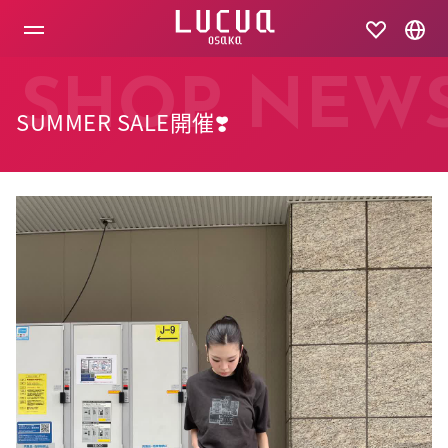
コ
ン
テ
ン
ツ
SHOP NEW
へ
SUMMER SALE開催❣️
ス
キ
ッ
プ