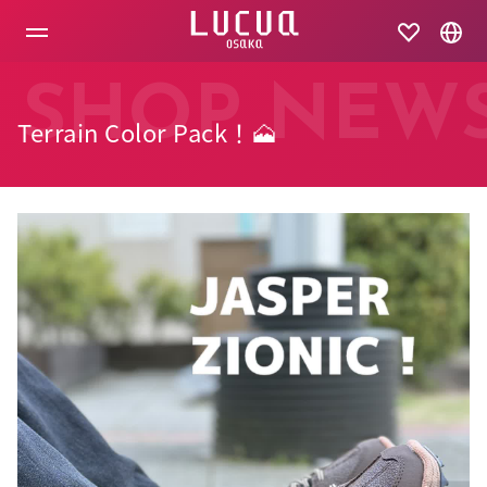
コ
ン
テ
ン
ツ
SHOP NEW
へ
Terrain Color Pack！🗻
ス
キ
ッ
プ