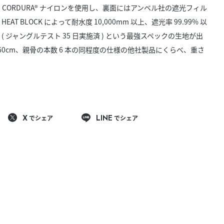
きたい方）
CORDURA® ナイロンを使用し、裏面にはアンベル社の遮光フィル
 HEAT BLOCK によって耐水度 10,000mm 以上、遮光率 99.99% 以
で働きたい
( ジャングルテスト 35 日実施済 ) という最強スペックの生地が出
さ 60cm、親骨の本数 6 本の同程度の仕様の他社製品にくらべ、重さ
でシェア
でシェア
X
LINE