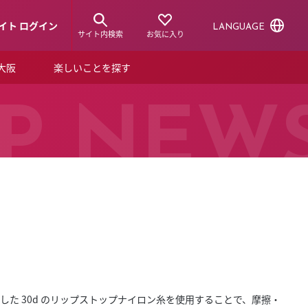
イト ログイン
LANGUAGE
サイト内検索
お気に入り
ア大阪
楽しいことを探す
トピックス
ーズカード
P NEW
らから！
ショップニュース
ルクアスタイル
特集
デジタルブック
ル
を満たした 30d のリップストップナイロン糸を使用することで、摩擦・