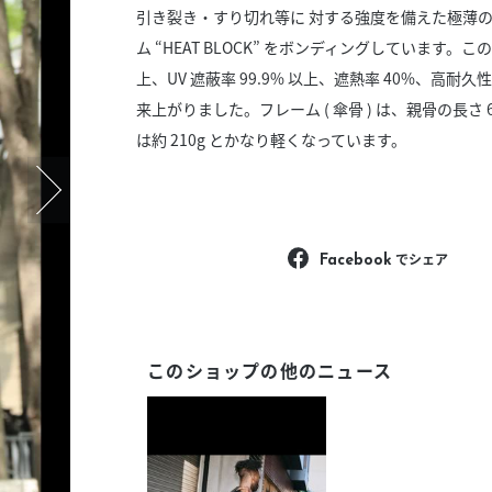
スタッフ募集（長期で働
引き裂き・すり切れ等に 対する強度を備えた極薄の 
ム “HEAT BLOCK” をボンディングしています。この
スタッフ募集（スポット
方）
上、UV 遮蔽率 99.9% 以上、遮熱率 40%、高耐久性 
来上がりました。フレーム ( 傘骨 ) は、親骨の長
は約 210g とかなり軽くなっています。
でシェア
Facebook
このショップの他のニュース