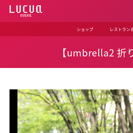
コ
ン
テ
ン
ツ
ショップ
レストラン
へ
ス
キ
ッ
【umbrella2
プ