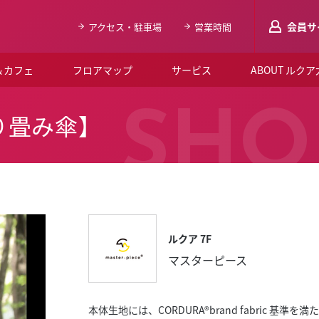
会員サ
アクセス・駐車場
営業時間
＆カフェ
フロアマップ
サービス
ABOUT ルク
LUCUAメンバ
SHO
 折り畳み傘】
会員登録はこち
ルクア大阪について
よくあるご質問
お知らせ
ルクア 7F
SNSアカウント一覧
マスターピース
LUCUAブライダルクラブ
ルクア大阪イベントホー
本体生地には、CORDURA®brand fabric 基準