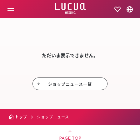
コ
ン
テ
ン
ツ
SHOP NEW
へ
ス
キ
ッ
ただいま表示できません。
プ
ショップニュース⼀覧
トップ
ショップニュース
PAGE TOP