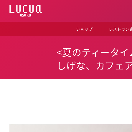
コ
ン
テ
ン
ツ
ショップ
レストラン
へ
ス
キ
ッ
<夏のティータイム
プ
しげな、カフェ