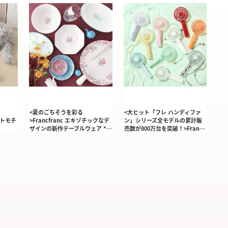
<夏のごちそうを彩る
<大ヒット「フレ ハンディファ
ャットモチ
>Francfranc エキゾチックなデ
ン」シリーズ全モデルの累計販
ザインの新作テーブルウェア *…
売数が800万台を突破！>Fran…