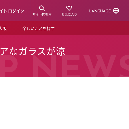
イト ログイン
LANGUAGE
サイト内検索
お気に入り
ア大阪
楽しいことを探す
トピックス
ーズカード
クリアなガラスが涼
らから！
ショップニュース
P NEW
ルクアスタイル
特集
デジタルブック
ル