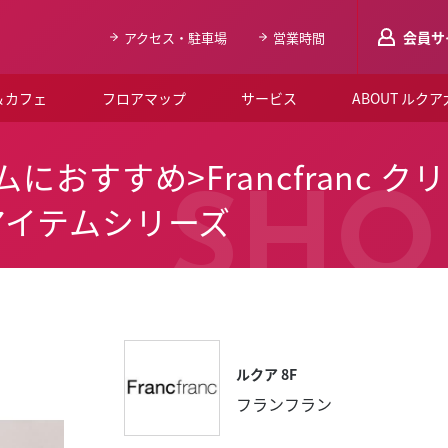
会員サ
アクセス・駐車場
営業時間
＆カフェ
フロアマップ
サービス
ABOUT ルク
LUCUAメンバ
におすすめ>Francfranc 
会員登録はこち
SHO
アイテムシリーズ
ルクア大阪について
よくあるご質問
お知らせ
SNSアカウント一覧
ルクア 8F
LUCUAブライダルクラブ
フランフラン
ルクア大阪イベントホー