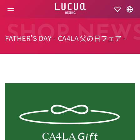
コ
ン
テ
ン
ツ
SHOP NEW
へ
FATHER'S DAY - CA4LA 父の日フェア -
ス
キ
ッ
プ